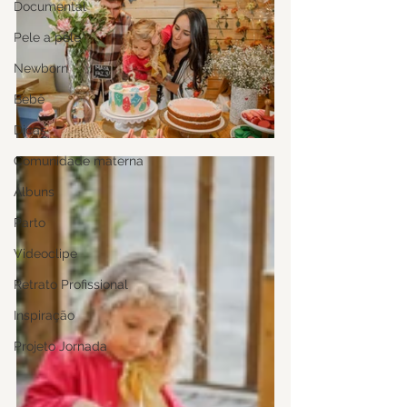
Documental
Pele a pele
Newborn
Bebê
Dicas
Comunidade materna
Álbuns
Parto
Videoclipe
Retrato Profissional
Inspiração
Projeto Jornada