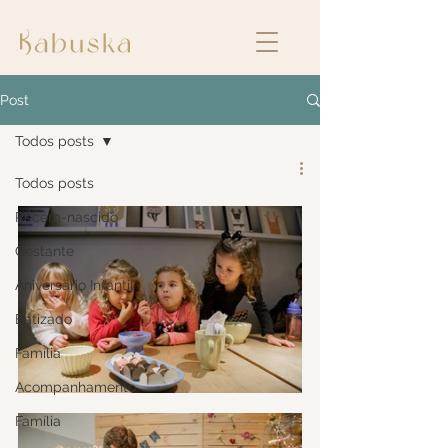
Post
Todos posts
Todos posts
Recém-nascido
Gestante
Aniversário Infantil
Batizado
Família
Acompanhamento
Família