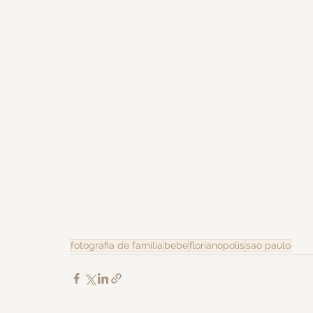
fotografia de familia
bebe
florianopolis
sao paulo