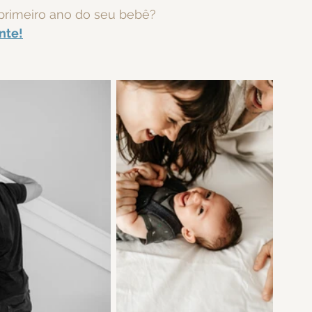
 primeiro ano do seu bebê?
nte!