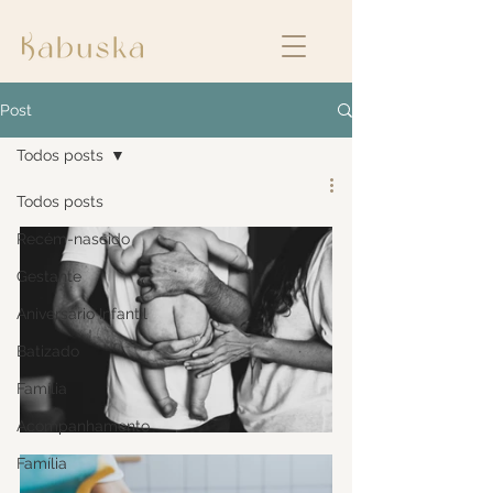
Post
Todos posts
Todos posts
Recém-nascido
Gestante
Aniversário Infantil
Batizado
Família
Acompanhamento
Família