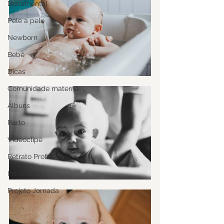
Documental
Pele a pele
Newborn
Bebê
Dicas
Comunidade materna
Álbuns
Parto
Videoclipe
Retrato Profissional
Inspiração
Projeto Jornada