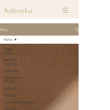
Blog
Parto
Todos
posts
Recém-
nascido
Gestante
Aniversário
Infantil
Batizado
Família
Acompanhamento
Família