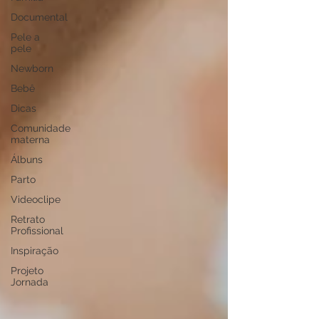
Documental
Pele a
pele
Newborn
Bebê
Dicas
Comunidade
materna
Álbuns
Parto
Videoclipe
Retrato
Profissional
Inspiração
Projeto
Jornada