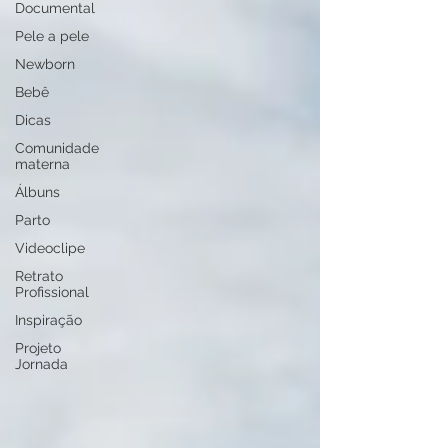
Documental
Pele a pele
Newborn
Bebê
Dicas
Comunidade
materna
Álbuns
Parto
Videoclipe
Retrato
Profissional
Inspiração
Projeto
Jornada