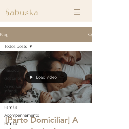
Blog
Todos posts
Todos posts
Recém-
nascido
Load video
Gestante
Aniversário
Infantil
Batizado
Família
Acompanhamento
[Parto Domiciliar] A
Família