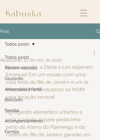
Post
Todos posts
Todos posts
Atualizado:
10 de nov. de 2020
Nessa sessão, a Diana e Leo esperam 
Recém-nascido
Emanuel! Em um ensaio com uma 
Gestante
vista linda do Rio de Janeiro e um ar 
Aniversário Infantil
descolado, encontramos no MAM 
uma locação incrível!
Batizado
Família
Agregando elementos urbanos e 
uma luz linda, aquele pedacinho 
Acompanhamento
perto do Aterro do Flamengo e do 
Família
Centro do Rio de Janeiro garante um 